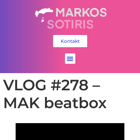
Kontakt
Social Media
VLOG #278 –
MAK beatbox