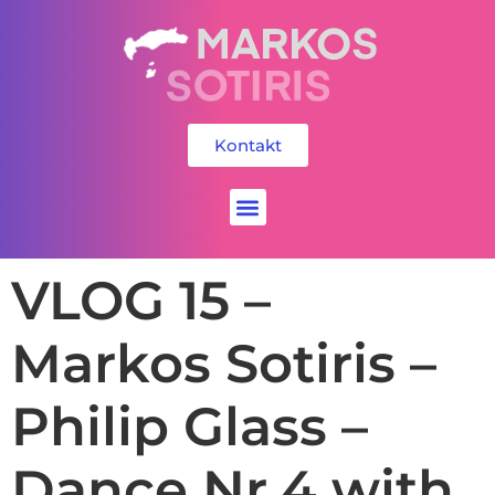
Kontakt
Social Media
VLOG 15 –
Markos Sotiris –
Philip Glass –
Dance Nr.4 with