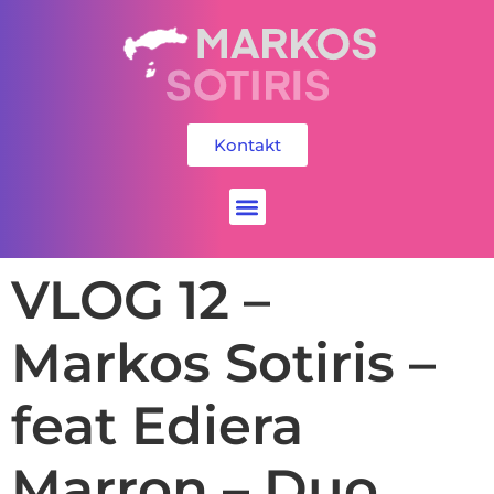
Kontakt
Social Media
VLOG 12 –
Markos Sotiris –
feat Ediera
Marron – Duo