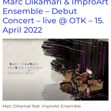
Marc Dikamari & ImproArt
Ensemble – Debut
Concert – live @ OTK – 15.
April 2022
Marc DiKamari feat. ImproArt Ensemble