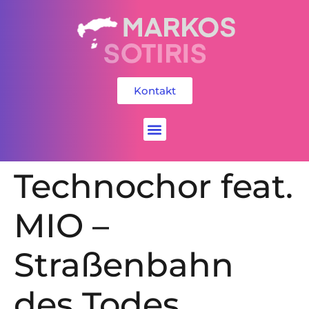
Kontakt
Social Media
Technochor feat.
MIO –
Straßenbahn
des Todes