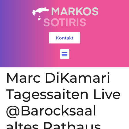
Kontakt
Social Media
Marc DiKamari
Tagessaiten Live
@Barocksaal
altes Rathaus